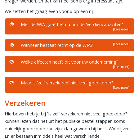
drager' worden. En dát kan heel soms erg interessant zijn.
We zetten het graag even voor u op een rij.
Met de WIA gaat het nu om de 'verdiencapaciteit'
[Lees meer]
[Lees meer]
Wanneer bestaat recht op de WIA?
Welke effecten heeft dit voor uw onderneming?
[Lees meer]
Maar is 'zelf verzekeren' niet veel goedkoper?
[Lees meer]
Verzekeren
Hierboven heb je bij 'Is zelf verzekeren niet veel goedkoper?'
kunnen lezen dat het uit het publieke bestel stappen soms
duidelijk goedkoper kan zijn, dan gewoon bij het UWV blijven.
En er bestaan inmiddels heel wat verschillende