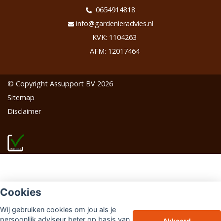
0654914818
info@gardenieradvies.nl
KVK: 1104263
AFM: 12017464
© Copyright
Assupport BV
2026
Sitemap
Disclaimer
Cookies
Wij gebruiken cookies om jou als je
persoonlijk adviseur beter op basis van